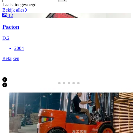
Laatst toegevoegd
Bekijk alles
12
Pacton
D.2
2004
Bekijken