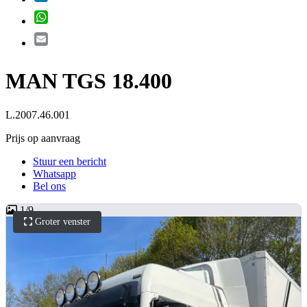
WhatsApp
Email
MAN TGS 18.400
L.2007.46.001
Prijs op aanvraag
Stuur een bericht
Whatsapp
Bel ons
1
/
9
Groter venster